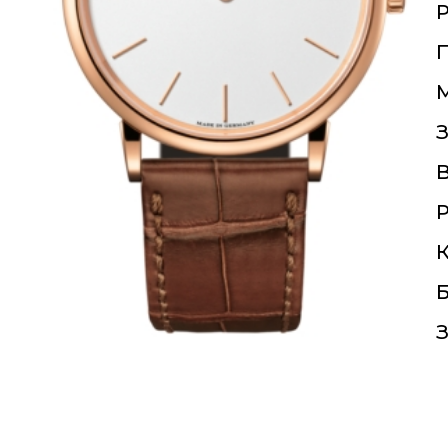
П
З
Р
К
Б
З