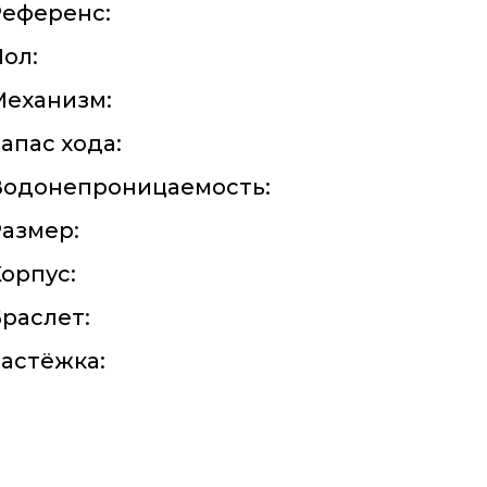
Референс:
ол:
Механизм:
апас хода:
Водонепроницаемость:
азмер:
орпус:
раслет:
астёжка: