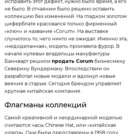
исправить этот дефект, нужно было время, а его
не было. В отчаянии было решено оставить
коллекцию без изменений. На гладком золотом
циферблате красовался только фирменный
«ключ» и название «Corum». На выставке
случилось то, чего никто не ожидал. Именно эта,
«недоделанная», модель произвела фурор. В
начале нулевых владельцы мануфактуры
Баннварт решили
продать Corum
бизнесмену
Северину Вундерману. Впоследствии он
разработал новые модели и вдохнул новые
веяния в старые. Сегодня брендом управляет
крупная китайская компания.
Флагманы коллекций
Самой креативной и неординарной моделью
считаются часы Chinese Hat, или «китайская
шляпа». Они были представлены в 1958 году.